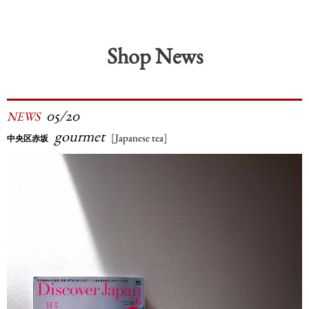
Shop News
05/20
NEWS
gourmet
[Japanese tea]
中央区赤坂