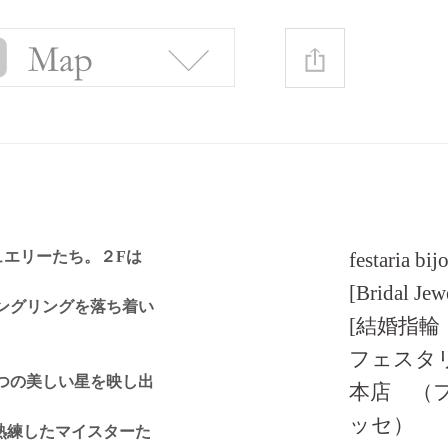
ュエリーたち。２Fは
festaria b
[Bridal Jew
ングリングを落ち着い
[結婚指輪
フェスタリ
つの美しい星を映し出
本店 （
ッセ）
は、熟練したマイスターた