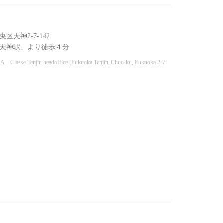
区天神2-7-142
天神駅」より徒歩４分
IA Classe Tenjin headoffice [Fukuoka Tenjin, Chuo-ku, Fukuoka 2-7-