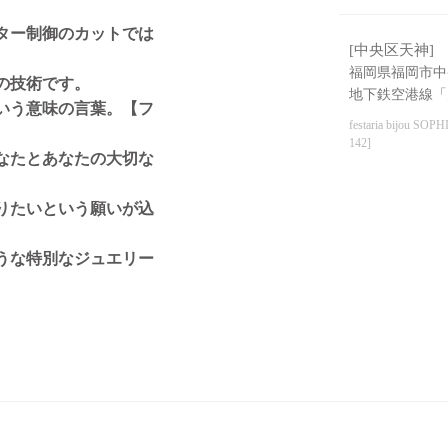
ター制御のカットでは
[中央区天神]
福岡県福岡市中央
の技術です。
地下鉄空港線「
いう意味の言葉。【フ
festaria bijou SOPH
142]
なたとあなたの大切な
りたいという願いが込
うな特別なジュエリー