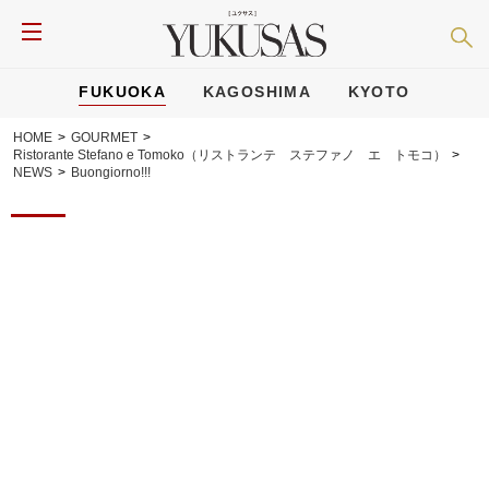
FUKUOKA
KAGOSHIMA
KYOTO
HOME
>
GOURMET
>
Ristorante Stefano e Tomoko（リストランテ ステファノ エ トモコ）
>
NEWS
>
Buongiorno!!!