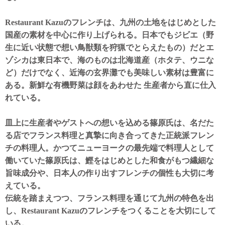
Restaurant Kazuのフレンチは、九州の土地をはじめとした
国産の素材を中心に作り上げられる。日本でもジビエ（野
生に近い状態で想い鳥獣類を狩猟でとらえたもの）だとエ
ゾシカは東日本で、海のものは北海道産（ホタテ、ウニな
ど）だけでなく、近海の玄界灘でも美味しい素材は豊富に
ある。新鮮な有機野菜は顔をあわせた 生産者から直に仕入
れている。
皿上に生産者やゲストへの想いを込める篠原氏は、名だた
る店でフランス料理と真摯に向き合ってきた正統派フレン
チの料理人。かつてニューヨークの最先端で料理人として
働いていた篠原氏は、鰹をはじめとした和食がもつ繊細な
旨味成分や、日本人の作り出すフレンチの個性も大切に考
えている。
伝統を踏まえつつ、フランス料理を通じて九州の特色を出
し、Restaurant Kazuのフレンチをつくることを大切にして
いる。