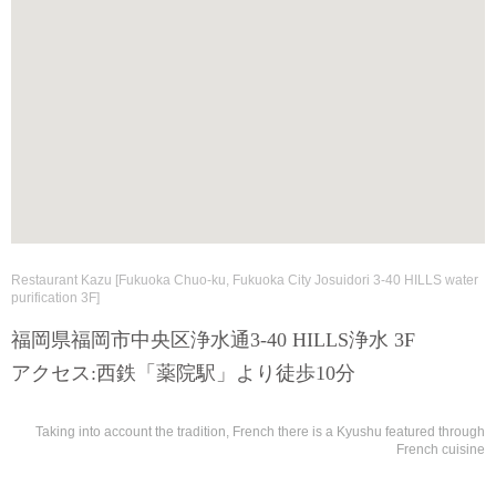
Restaurant Kazu [Fukuoka Chuo-ku, Fukuoka City Josuidori 3-40 HILLS water
purification 3F]
福岡県福岡市中央区浄水通3-40 HILLS浄水 3F
アクセス:西鉄「薬院駅」より徒歩10分
Taking into account the tradition, French there is a Kyushu featured through
French cuisine