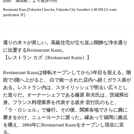
西鉄「薬院駅」より徒歩10分
Restaurant Kazu [Fukuoka Chuo-ku, Fukuoka City Josuidori 3-40 HILLS water
purification 3F]
通りの木々が美しい。高級住宅が立ち並ぶ閑静な浄水通り
に位置するRestaurant Kazu。
【レストラン カズ（Restaurant Kazu）】
Restaurant Kazuは移転オープンしてから5年目を迎える。階
段で3階へ上がると、 白で統一された店内へ続くガラス扉が
ある。レストラン内は、スタイリッシュで明るい広々とし
た造りだ。オーナーシェフである篠原 和夫氏は、茨城県出
身。フランス料理業界を代表する坂井 宏行氏のもと、
「ラ・ロシェル」で修行。その後、関東各地でさらに腕に
磨きをかけ、ニューヨークに渡った。縁あって福岡に拠点
を構え、2004年にRestaurant Kazuをオープンし現在に至
る。