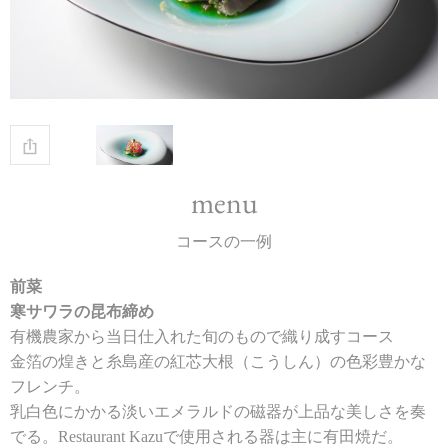
menu
コースの一例
前菜
寒サワラの昆布締め
有機農家から当日仕入れた旬のもので織り成すコース
金箔の煌きと糸島産の紅芯大根（こうしん）の色彩豊かな
フレンチ。
乳白色にかかる淡いエメラルドの磁器が上品な美しさを奏
でる。Restaurant Kazuで使用される器は主に有田焼だ。